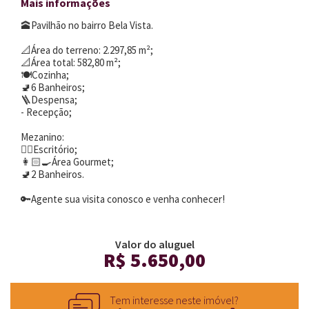
Mais informações
🕋Pavilhão no bairro Bela Vista.
📐Área do terreno: 2.297,85 m²;
📐Área total: 582,80 m²;
🍽️Cozinha;
🚽6 Banheiros;
🪜Despensa;
- Recepção;
Mezanino:
✍🏻Escritório;
👩🏻‍🍳Área Gourmet;
🚽2 Banheiros.
🔑Agente sua visita conosco e venha conhecer!
Valor do aluguel
R$ 5.650,00
Tem interesse neste imóvel?