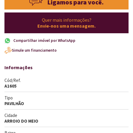
Ligamos para você.
Quer mais informações?
Envie-nos uma mensagem.
Compartilhar imóvel por WhatsApp
Simule um financiamento
Informações
Cód/Ref.
A1605
Tipo
PAVILHÃO
Cidade
ARROIO DO MEIO
Bairro