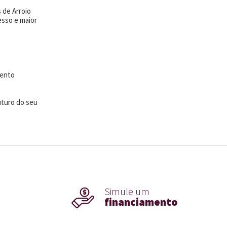
 de Arroio
esso e maior
mento
uturo do seu
Simule um
financiamento