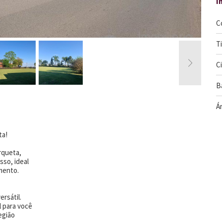
I
C
T
C
B
Ár
ta!
rqueta,
sso, ideal
mento.
ersátil.
l para você
egião