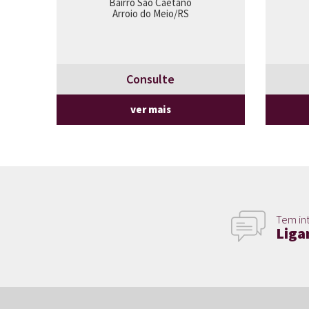
Bairro São Caetano
Arroio do Meio/RS
Consulte
ver mais
Tem in
Liga