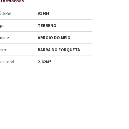
nformações
ód/Ref.
V1904
ipo
TERRENO
idade
ARROIO DO MEIO
airro
BARRA DO FORQUETA
ea total
2,62M²