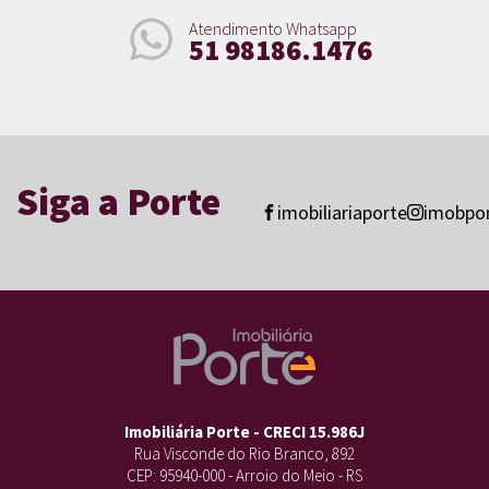
Atendimento Whatsapp
51 98186.1476
Siga a Porte
imobiliariaporte
imobpo
Imobiliária Porte - CRECI 15.986J
Rua Visconde do Rio Branco, 892
CEP: 95940-000 - Arroio do Meio - RS